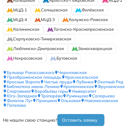
Кольцевая
Арбатско-Покровская
МЦД-2
МЦД-1
Солнцевская
Филёвская
МЦД-4
МЦД-3
Калужско-Рижская
Калининская
Таганско-Краснопресненская
Серпуховско-Тимирязевская
Люблинско-Дмитровская
Замоскворецкая
Некрасовская
Бутовская
Бульвар Рокоссовского
Черкизовская
Преображенская площадь
Красносельская
Красные Ворота
Чистые пруды
Лубянка
Охотный Ряд
Библиотека имени Ленина
Кропоткинская
Фрунзенская
Спортивная
Воробьёвы горы
Университет
Юго-Западная
Тропарёво
Румянцево
Саларьево
Филатов Луг
Прокшино
Ольховая
Новомосковская
Потапово
Не нашли свою станцию?
Оставить заявку