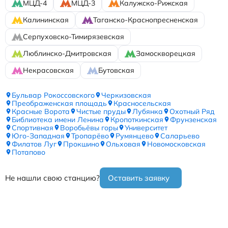
МЦД-4
МЦД-3
Калужско-Рижская
Калининская
Таганско-Краснопресненская
Серпуховско-Тимирязевская
Люблинско-Дмитровская
Замоскворецкая
Некрасовская
Бутовская
Бульвар Рокоссовского
Черкизовская
Преображенская площадь
Красносельская
Красные Ворота
Чистые пруды
Лубянка
Охотный Ряд
Библиотека имени Ленина
Кропоткинская
Фрунзенская
Спортивная
Воробьёвы горы
Университет
Юго-Западная
Тропарёво
Румянцево
Саларьево
Филатов Луг
Прокшино
Ольховая
Новомосковская
Потапово
Не нашли свою станцию?
Оставить заявку