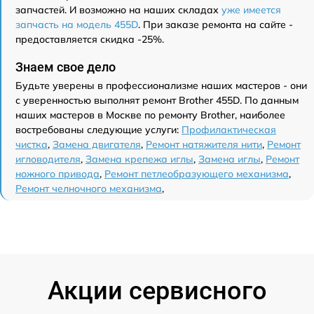
запчастей. И возможно на наших складах
уже имеется
запчасть на модель 455D
. При заказе ремонта на сайте -
предоставляется скидка -25%.
Знаем свое дело
Будьте уверены в профессионализме наших мастеров - они
с уверенностью выполнят ремонт Brother 455D. По данным
наших мастеров в Москве по ремонту Brother, наиболее
востребованы следующие услуги:
Профилактическая
чистка
,
Замена двигателя
,
Ремонт натяжителя нити
,
Ремонт
игловодителя
,
Замена крепежа иглы
,
Замена иглы
,
Ремонт
ножного привода
,
Ремонт петлеобразующего механизма
,
Ремонт челночного механизма
,
Акции сервисного