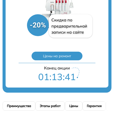
Скидка по
-20%
предварительной
записи на сайте
Цены на ремонт
Конец акции
01:13:40
Преимущества
Этапы работ
Цены
Гарантия
М