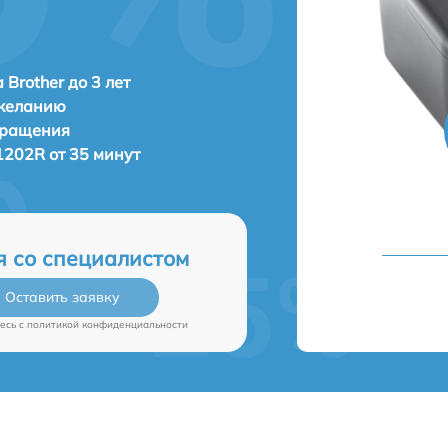
 Brother до 3 лет
 желанию
бращения
1202R от 35 минут
я со специалистом
Оставить заявку
есь c
политикой конфиденциальности