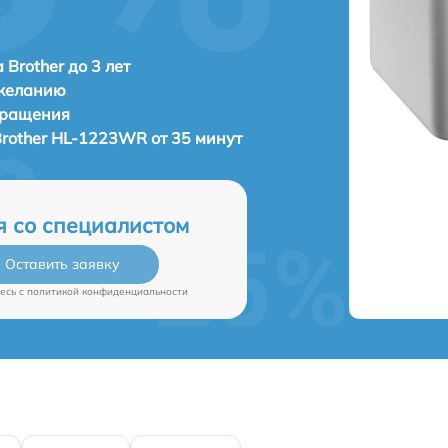
 Brother до 3 лет
 желанию
бращения
rother HL-1223WR от 35 минут
я со специалистом
Оставить заявку
есь c
политикой конфиденциальности